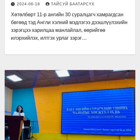
хангах хүрээнд “ДЭЛХИЙД
2024-06-18
ТАЙСУЙ БААТАРСҮХ
ӨРСӨЛДӨХ СҮХБААТАРЧУУД
Хөтөлбөрт 11-р ангийн 30 суралцагч хамрагдсан
10:10” Англи хэлний хөтөлбөр 2
бөгөөд тэд Англи хэлний мэдлэгээ дээшлүүлэхийн
дах жилдээ амжилттай
зэрэгцээ харилцаа манлайлал, өөрийгөө
хэрэгжиж хаалтаа хийлээ.
илэрхийлэх, илтгэх урлаг зэрэг…