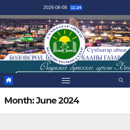
Skip
2026-08-08
11:24
to
content
Month:
June 2024