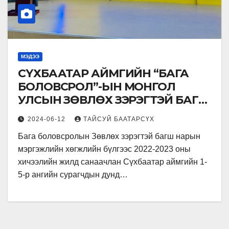
МЭДЭЭ
СҮХБААТАР АЙМГИЙН “БАГА
БОЛОВСРОЛ”-ЫН МОНГОЛ
УЛСЫН ЗӨВЛӨХ ЗЭРЭГТЭЙ БАГШ
НАРЫН МЭРГЭЖЛИЙН
2024-06-12
ТАЙСУЙ БААТАРСҮХ
ХӨГЖЛИЙН БҮЛГИЙН ҮЙЛ
Бага боловсролын Зөвлөх зэрэгтэй багш нарын
АЖИЛЛАГААНЫ ҮР ДҮНГЭЭ
мэргэжлийн хөгжлийн бүлгээс 2022-2023 оны
ТАНИЛЦУУЛЛАА.
хичээлийн жилд санаачлан Сүхбаатар аймгийн 1-
5-р ангийн сурагчдын дунд…