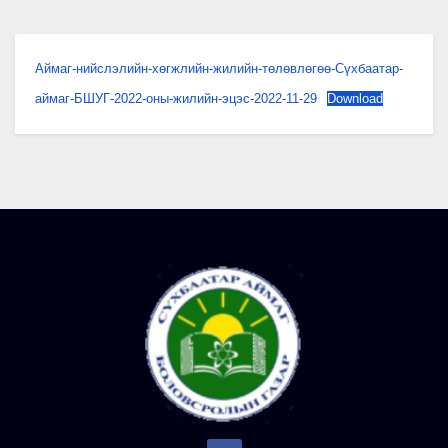
Аймаг-нийслэлийн-хөгжлийн-жилийн-төлөвлөгөө-Сүхбаатар-
аймаг-БШУГ-2022-оны-жилийн-эцэс-2022-11-29
Download