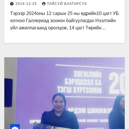
ТОДОРЛОО.
2024-12-25
ТАЙСУЙ БААТАРСҮХ
Тэрээр 2024оны 12 сарын 25 ны өдрийн10 цагт УБ
хотноо Галлeриад зохион байгуулагдах Нээлтийн
үйл ажиллагаанд оролцож, 14 цагт Төрийн…