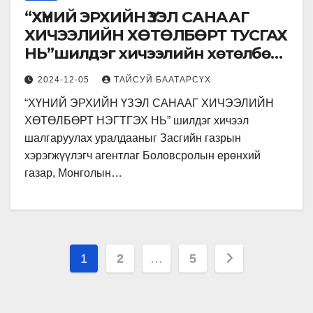
“ХҮНИЙ ЭРХИЙН ҮЗЭЛ САНААГ
ХИЧЭЭЛИЙН ХӨТӨЛБӨРТ ТУСГАХ
НЬ”шилдэг хичээлийн хөтөлбөр
шалгаруулах уралдааны
2024-12-05
ТАЙСУЙ БААТАРСҮХ
шилдгүүд тодорлоо…
“ХҮНИЙ ЭРХИЙН ҮЗЭЛ САНААГ ХИЧЭЭЛИЙН
ХӨТӨЛБӨРТ НЭГТГЭХ НЬ” шилдэг хичээл
шалгаруулах уралдааныг Засгийн газрын
хэрэгжүүлэгч агентлаг Боловсролын ерөнхий
газар, Монголын…
Posts
1
2
…
5
pagination