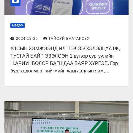
МЭДЭЭ
2024-12-25
ТАЙСУЙ БААТАРСҮХ
УЛСЫН ХЭМЖЭЭНД ИЛТГЭЛЭЭ ХЭЛЭЛЦҮҮЛЖ,
ТУСГАЙ БАЙР ЭЗЭЛСЭН 1 дүгээр сургуулийн
Н.АРИУНБОЛОР БАГШДАА БАЯР ХҮРГЭЕ. Гэр
бүл, хөдөлмөр, нийгмийн хамгааллын яам,…