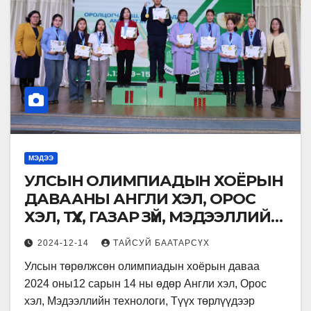
МЭДЭЭ
УЛСЫН ОЛИМПИАДЫН ХОЁРЫН
ДАВААНЫ АНГЛИ ХЭЛ, ОРОС
ХЭЛ, ТҮҮХ, ГАЗАР ЗҮЙ, МЭДЭЭЛЛИЙН
ТЕХНОЛОГИЙН ХИЧЭЭЛИЙН
2024-12-14
ТАЙСУЙ БААТАРСҮХ
ШАГНАЛЫН ҮЙЛ АЖИЛЛАГАА
Улсын төрөлжсөн олимпиадын хоёрын даваа
ЯВАГДЛАА.
2024 оны12 сарын 14 ны өдөр Англи хэл, Орос
хэл, Мэдээллийн технологи, Түүх төрлүүдээр