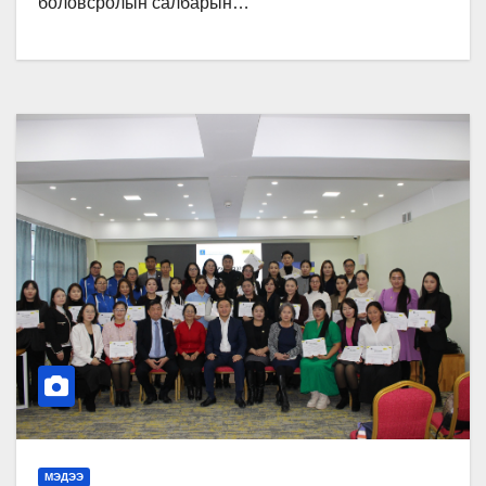
боловсролын салбарын…
МЭДЭЭ