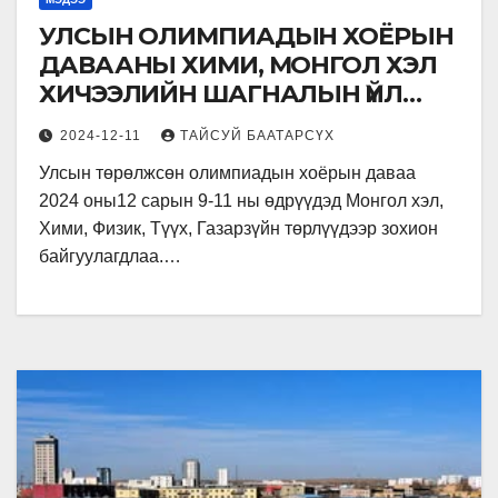
УЛСЫН ОЛИМПИАДЫН ХОЁРЫН
ДАВААНЫ ХИМИ, МОНГОЛ ХЭЛ
ХИЧЭЭЛИЙН ШАГНАЛЫН ҮЙЛ
АЖИЛЛАГАА ЯВАГДЛАА.
2024-12-11
ТАЙСУЙ БААТАРСҮХ
Улсын төрөлжсөн олимпиадын хоёрын даваа
2024 оны12 сарын 9-11 ны өдрүүдэд Монгол хэл,
Хими, Физик, Түүх, Газарзүйн төрлүүдээр зохион
байгуулагдлаа.…