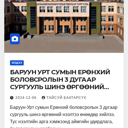
МЭДЭЭ
БАРУУН УРТ СУМЫН ЕРӨНХИЙ
БОЛОВСРОЛЫН 3 ДУГААР
СУРГУУЛЬ ШИНЭ ӨРГӨӨНИЙ
НЭЭЛТЭЭ ХИЙЛЭЭ.
2024-12-06
ТАЙСУЙ БААТАРСҮХ
Баруун-Урт сумын Ерөнхий боловсролын 3 дугаар
сургууль шинэ өргөөний нээлтээ өнөөдөр хийлээ.
Тус нээлтийн арга хэмжээнд аймгийн удирдлага,