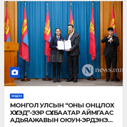
МЭДЭЭ
МОНГОЛ УЛСЫН “ОНЫ ОНЦЛОХ
ХҮҮХЭД”-ЭЭР СҮХБААТАР АЙМГААС
АДЬЯАЖАВЫН ОЮУН-ЭРДЭНЭ