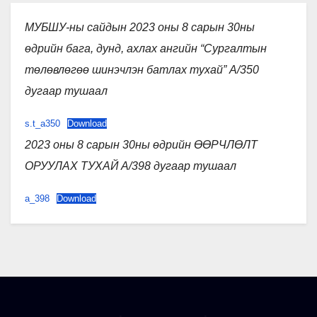
МУБШУ-ны сайдын 2023 оны 8 сарын 30ны
өдрийн бага, дунд, ахлах ангийн “Сургалтын
төлөвлөгөө шинэчлэн батлах тухай” А/350
дугаар тушаал
s.t_a350
Download
2023 оны 8 сарын 30ны өдрийн ӨӨРЧЛӨЛТ
ОРУУЛАХ ТУХАЙ А/398 дугаар тушаал
a_398
Download