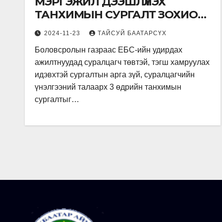
МЭРГЭЖИЛ ДЭЭШЛҮҮЛЭХ
ТАНХИМЫН СУРГАЛТ ЗОХИОН
БАЙГУУЛАГДЛАА.
2024-11-23
ТАЙСУЙ БААТАРСҮХ
Боловсролын газраас ЕБС-ийн удирдах
ажилтнуудад суралцагч төвтэй, тэгш хамруулах
идэвхтэй сургалтын арга зүй, суралцагчийн
үнэлгээний талаарх 3 өдрийн танхимын
сургалтыг…