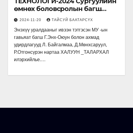
ТЕХНОЛОГИ-2024 Сургуулийн
өмнөх боловсролын багш
нарын УР ЧАДВАР-ын
2024-11-20
ТАЙСУЙ БААТАРСҮХ
уралдаан хоёр өдрийн турш
Энэхүү уралдааныг ивээн тэтгэсэн МУ -ын
амжилттай зохион
гавьяат багш Г.Энх-Оюун болон ахмад
байгуулагдлаа.
удирдлагууд Л. Байгалмаа, Д.Мөнхсаруул,
Р.Отгонсүрэн нартаа ХАЛУУН _ТАЛАРХАЛ
илэрхийлье.…