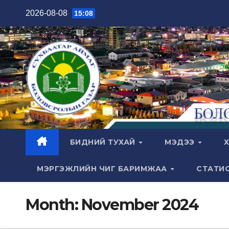
Skip
2026-08-08
15:08
to
content
БИДНИЙ ТУХАЙ
МЭДЭЭ
Х
МЭРГЭЖЛИЙН ЧИГ БАРИМЖАА
СТАТИ
Month:
November 2024