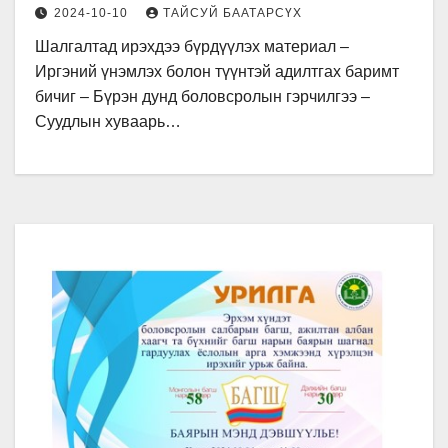
давхарт зохион байгуулагдана.
2024-10-10
ТАЙСУЙ БААТАРСҮХ
Шалгалтад ирэхдээ бүрдүүлэх материал –
Иргэний үнэмлэх болон түүнтэй адилтгах баримт
бичиг – Бүрэн дунд боловсролын гэрчилгээ –
Суудлын хуваарь…