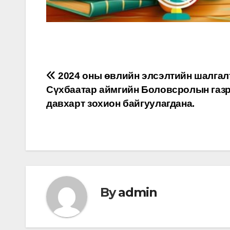
Post
2024 оны өвлийн элсэлтийн шалгал
Сүхбаатар аймгийн Боловсролын газр
navigation
давхарт зохион байгуулагдана.
By
admin