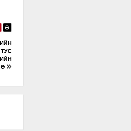
ЧИЙН
 ТУС
РИЙН
ӨӨ