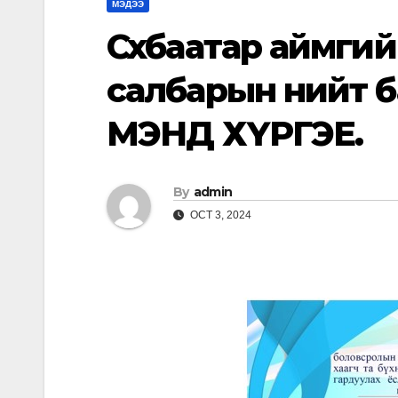
МЭДЭЭ
Сүхбаатар аймги
салбарын нийт 
МЭНД ХҮРГЭЕ.
By
admin
OCT 3, 2024