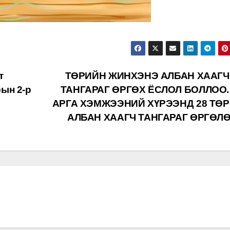
т
ТӨРИЙН ЖИНХЭНЭ АЛБАН ХААГ
ын 2-р
ТАНГАРАГ ӨРГӨХ ЁСЛОЛ БОЛЛОО.
АРГА ХЭМЖЭЭНИЙ ХҮРЭЭНД 28 ТӨ
АЛБАН ХААГЧ ТАНГАРАГ ӨРГӨЛ