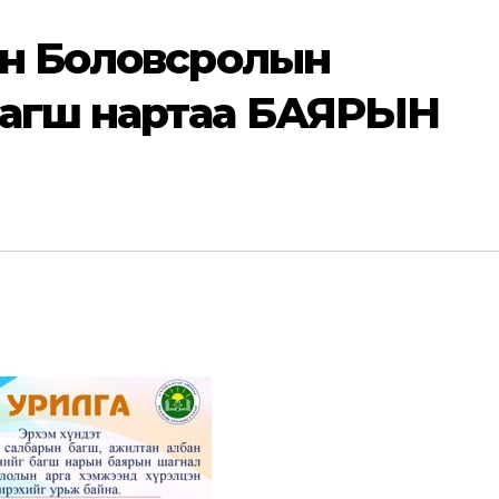
йн Боловсролын
багш нартаа БАЯРЫН