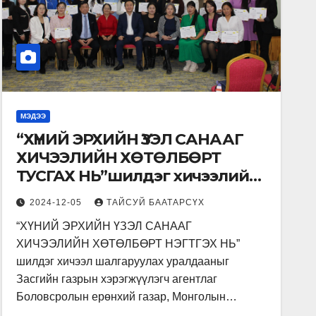
МЭДЭЭ
“ХҮНИЙ ЭРХИЙН ҮЗЭЛ САНААГ
ХИЧЭЭЛИЙН ХӨТӨЛБӨРТ
ТУСГАХ НЬ”шилдэг хичээлийн
хөтөлбөр шалгаруулах
2024-12-05
ТАЙСУЙ БААТАРСҮХ
уралдааны шилдгүүд
“ХҮНИЙ ЭРХИЙН ҮЗЭЛ САНААГ
тодорлоо…
ХИЧЭЭЛИЙН ХӨТӨЛБӨРТ НЭГТГЭХ НЬ”
шилдэг хичээл шалгаруулах уралдааныг
Засгийн газрын хэрэгжүүлэгч агентлаг
Боловсролын ерөнхий газар, Монголын…