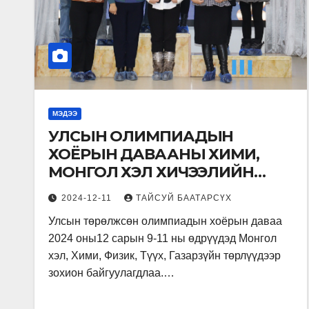
МЭДЭЭ
УЛСЫН ОЛИМПИАДЫН
ХОЁРЫН ДАВААНЫ ХИМИ,
МОНГОЛ ХЭЛ ХИЧЭЭЛИЙН
ШАГНАЛЫН ҮЙЛ АЖИЛЛАГАА
2024-12-11
ТАЙСУЙ БААТАРСҮХ
ЯВАГДЛАА.
Улсын төрөлжсөн олимпиадын хоёрын даваа
2024 оны12 сарын 9-11 ны өдрүүдэд Монгол
хэл, Хими, Физик, Түүх, Газарзүйн төрлүүдээр
зохион байгуулагдлаа.…