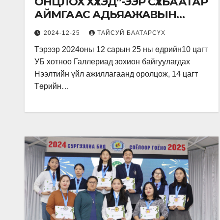
ОНЦЛОХ ХҮҮХЭД”-ЭЭР СҮХБААТАР
АЙМГААС АДЬЯАЖАВЫН
ОЮУН-ЭРДЭНЭ ТОДОРЛОО.
2024-12-25
ТАЙСУЙ БААТАРСҮХ
Тэрээр 2024оны 12 сарын 25 ны өдрийн10 цагт
УБ хотноо Галлeриад зохион байгуулагдах
Нээлтийн үйл ажиллагаанд оролцож, 14 цагт
Төрийн…