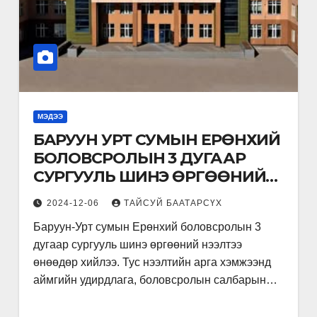
МЭДЭЭ
БАРУУН УРТ СУМЫН ЕРӨНХИЙ
БОЛОВСРОЛЫН 3 ДУГААР
СУРГУУЛЬ ШИНЭ ӨРГӨӨНИЙ
НЭЭЛТЭЭ ХИЙЛЭЭ.
2024-12-06
ТАЙСУЙ БААТАРСҮХ
Баруун-Урт сумын Ерөнхий боловсролын 3
дугаар сургууль шинэ өргөөний нээлтээ
өнөөдөр хийлээ. Тус нээлтийн арга хэмжээнд
аймгийн удирдлага, боловсролын салбарын…