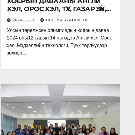
ХОЁРЫН ДАВААНЫ АНГЛИ
ХЭЛ, ОРОС ХЭЛ, ТҮҮХ, ГАЗАР ЗҮЙ,
МЭДЭЭЛЛИЙН ТЕХНОЛОГИЙН
2024-12-14
ТАЙСУЙ БААТАРСҮХ
ХИЧЭЭЛИЙН ШАГНАЛЫН ҮЙЛ
Улсын төрөлжсөн олимпиадын хоёрын даваа
АЖИЛЛАГАА ЯВАГДЛАА.
2024 оны12 сарын 14 ны өдөр Англи хэл, Орос
хэл, Мэдээллийн технологи, Түүх төрлүүдээр
зохион…