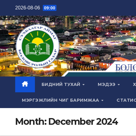
Skip
2026-08-06
09:00
to
content
БИДНИЙ ТУХАЙ
МЭДЭЭ
Х
МЭРГЭЖЛИЙН ЧИГ БАРИМЖАА
СТАТИ
Month:
December 2024