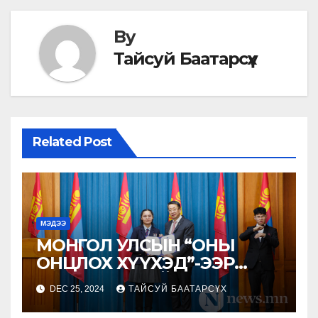
By
Тайсуй Баатарсүх
Related Post
МЭДЭЭ
МОНГОЛ УЛСЫН “ОНЫ
ОНЦЛОХ ХҮҮХЭД”-ЭЭР
СҮХБААТАР АЙМГААС
DEC 25, 2024
ТАЙСУЙ БААТАРСҮХ
АДЬЯАЖАВЫН ОЮУН-
ЭРДЭНЭ ТОДОРЛОО.