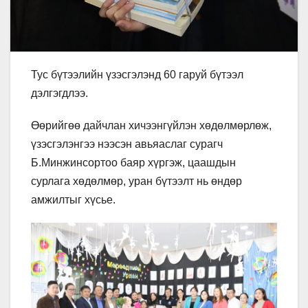
Тус бүтээлийн үзэсгэлэнд 60 гаруй бүтээл
дэлгэгдлээ.
Өөрийгөө дайчлан хичээнгүйлэн хөдөлмөрлөж,
үзэсгэлэнгээ нээсэн авьяаслаг сурагч
Б.Минжинсортоо баяр хүргэж, цаашдын
сурлага хөдөлмөр, уран бүтээлт нь өндөр
амжилтыг хүсье.