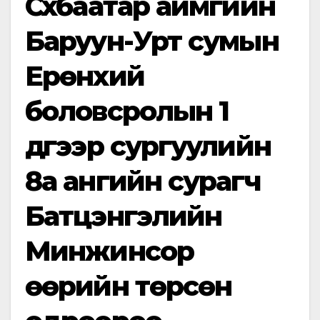
Сүхбаатар аймгийн
Баруун-Урт сумын
Ерөнхий
боловсролын 1
дүгээр сургуулийн
8а ангийн сурагч
Батцэнгэлийн
Минжинсор
өөрийн төрсөн