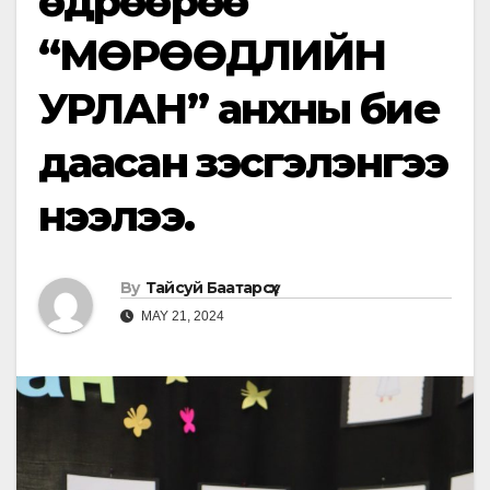
өдрөөрөө
“МӨРӨӨДЛИЙН
УРЛАН” анхны бие
даасан үзэсгэлэнгээ
нээлээ.
By
Тайсуй Баатарсүх
MAY 21, 2024