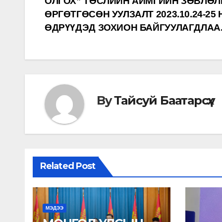
ОЛГОХ” ТӨСЛИЙН АЙМГИЙН ЗӨВЛӨ
ӨРГӨТГӨСӨН УУЛЗАЛТ 2023.10.24-25
ӨДРҮҮДЭД ЗОХИОН БАЙГУУЛАГДЛАА
By
Тайсуй Баатарсүх
Related Post
МЭДЭЭ