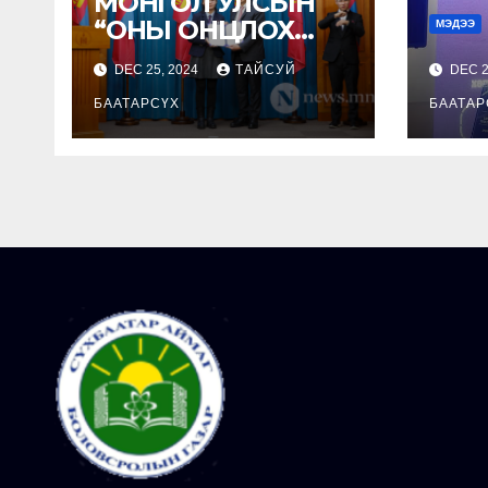
МОНГОЛ УЛСЫН
“ОНЫ ОНЦЛОХ
МЭДЭЭ
ХҮҮХЭД”-ЭЭР
DEC 25, 2024
ТАЙСУЙ
DEC 2
СҮХБААТАР
АЙМГААС
БААТАРСҮХ
БААТАР
АДЬЯАЖАВЫН
ОЮУН-ЭРДЭНЭ
ТОДОРЛОО.