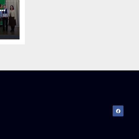
ЛИ
Й,
Л