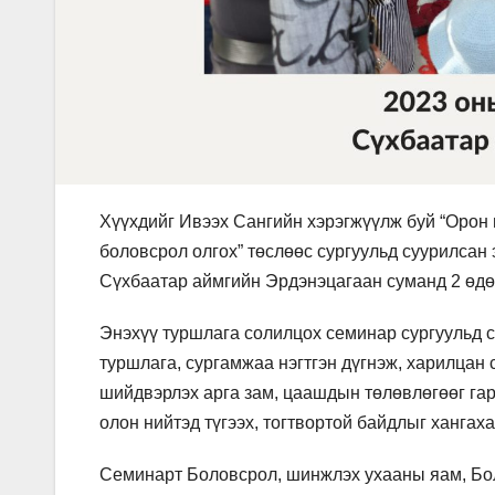
Хүүхдийг Ивээх Сангийн хэрэгжүүлж буй “Орон 
боловсрол олгох” төслөөс сургуульд суурилсан
Сүхбаатар аймгийн Эрдэнэцагаан суманд 2 өдө
Энэхүү туршлага солилцох семинар сургуульд с
туршлага, сургамжаа нэгтгэн дүгнэж, харилцан 
шийдвэрлэх арга зам, цаашдын төлөвлөгөөг гарг
олон нийтэд түгээх, тогтвортой байдлыг хангах
Семинарт Боловсрол, шинжлэх ухааны яам, Бол