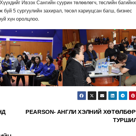
Хүүхдийг Ивээх Сангийн суурин төлөөлөгч, төслийн багийнх
 буй 5 сургуулийн захирал, төсөл хариуцсан багш, бизнес
руй хүн оролцлоо.
НД
PEARSON- АНГЛИ ХЭЛНИЙ ХӨТӨЛБӨ
ТУРШИ