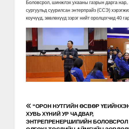
Боловсрол, шинжлэх ухааны газрын дарга нар, 
сургуульд суурилсан энтерпрайз (ССЭ) хэрэгжиж
коучүүд, зөвлөхүүд зэрэг нийт оролцогчид 40 га
Post
“ОРОН НУТГИЙН ӨСВӨР ҮЕИЙНХЭ
ХУВЬ ХҮНИЙ УР ЧАДВАР,
navigation
ЭНТРЕПРЕНЕРШИПИЙН БОЛОВСРОЛ