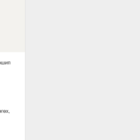
ершип
гөх,