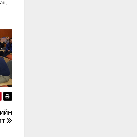
ан,
РИЙН
ЛТ