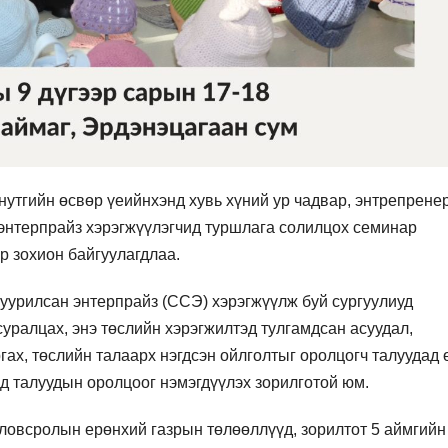
нутгийн өсвөр үеийнхэнд хувь хүний ур чадвар, энтрепрен
 энтерпрайз хэрэгжүүлэгчид туршлага солилцох семинар
р зохион байгуулагдлаа.
уурилсан энтерпрайз (ССЭ) хэрэгжүүлж буй сургуулиуд
суралцах, энэ төслийн хэрэгжилтэд тулгамдсан асуудал,
ах, төслийн талаарх нэгдсэн ойлголтыг оролцогч талуудад ө
ад талуудын оролцоог нэмэгдүүлэх зорилготой юм.
овсролын ерөнхий газрын төлөөллүүд, зорилтот 5 аймгийн