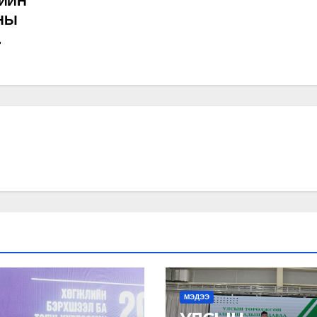
ЛИЙН
 НЫ
.
МЭДЭЭ